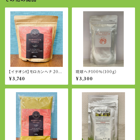
【イチオシ❗️】モロカンヘナ 200g
琉球ヘナ100％（100g）
(モロッコ産ヘナ)
¥3,740
¥3,300