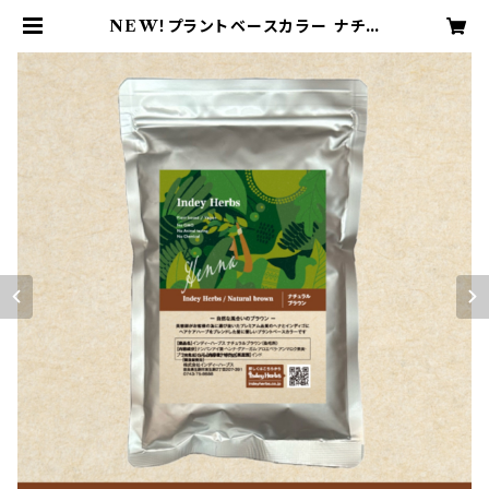
NEW！プラントベースカラー ナチュ
ラルブラウン 100g | Henna Life
~Primavera rouru~