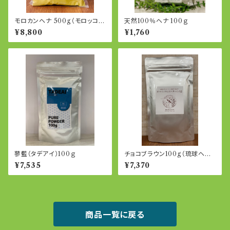
モロカンヘナ 500g（モロッコ産
天然100％ヘナ 100ｇ
ヘナ）
¥8,800
¥1,760
蓼藍（タデアイ）100ｇ
チョコブラウン100g（琉球ヘナ、
琉球藍のミックス）
¥7,535
¥7,370
商品一覧に戻る