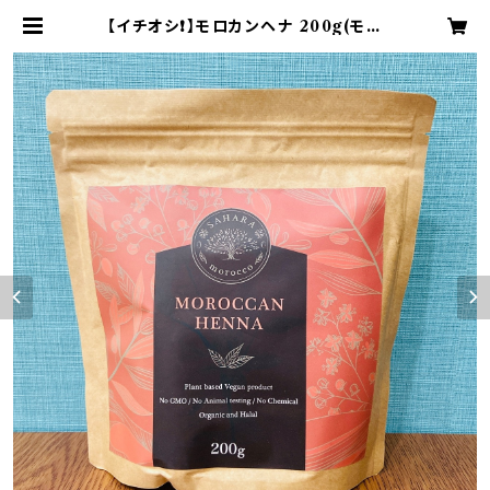
【イチオシ❗️】モロカンヘナ 200g(モロ
ッコ産ヘナ) | Henna Life ~Prim
avera rouru~