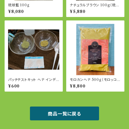
琉球藍 100g
ナチュラルブラウン 100ｇ（琉球
ヘナ、琉球藍のミックス）
¥8,080
¥5,880
パッチテストキット ヘナ インディ
モロカンヘナ 500g（モロッコ産
ゴ
ヘナ）
¥600
¥8,800
商品一覧に戻る