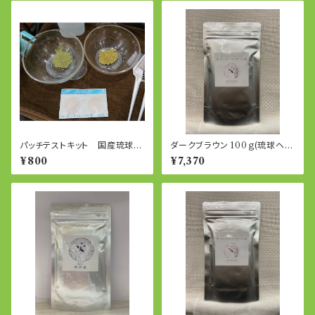
パッチテストキット 国産琉球ヘ
ダークブラウン 100ｇ(琉球ヘ
ナ・モロカンヘナ
ナ、琉球藍のミックス)
¥800
¥7,370